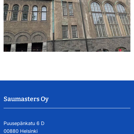
https://saumasters.fi/wp-
content/uploads/2025/12/IM
20251212-
WA0002.jpg
Saumasters Oy
Puusepänkatu 6 D
00880 Helsinki