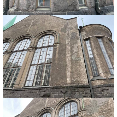
https://saumasters.fi/wp-
content/uploads/2025/12/IM
20251212-
WA0009.jpg
https://saumasters.fi/wp-
content/uploads/2025/12/IM
20251212-