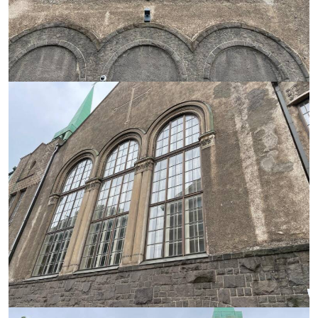
https://saumasters.fi/wp-
content/uploads/2025/12/IM
20251212-
WA0006.jpg
https://saumasters.fi/wp-