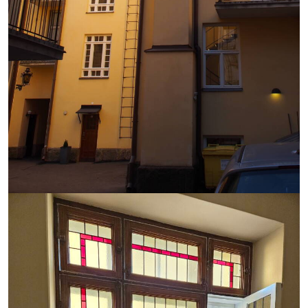
https://saumasters.fi/wp-
content/uploads/2025/12/P10
rotated-
e1765546243450.jpg