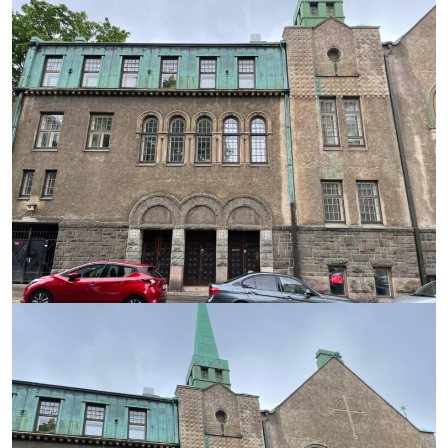
content/uploads/2025/12/IM
20251212-
WA0004.jpg
https://saumasters.fi/wp-
content/uploads/2025/12/IM
20251212-
WA0003.jpg