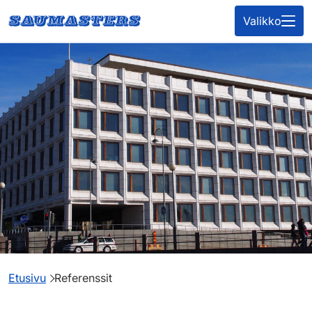
Siirry
Valikko
Etusivu
sisältöön
Etusivu
Referenssit