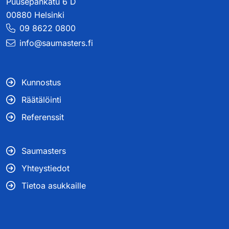
Puusepänkatu 6 D
00880 Helsinki
09 8622 0800
info@saumasters.fi
Kunnostus
Räätälöinti
Referenssit
Saumasters
Yhteystiedot
Tietoa asukkaille